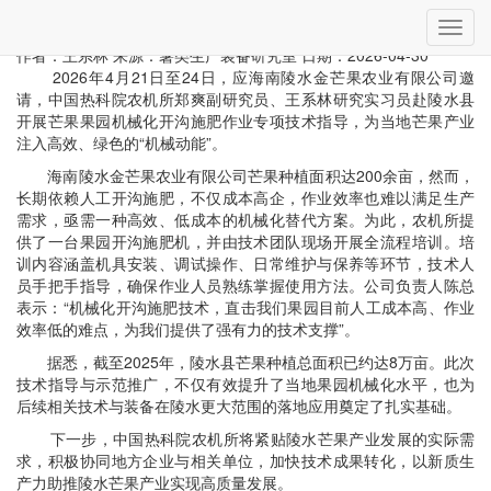
当前位置：
首页
»
科技服务
» 详细
切
农机所专家赴海南陵水县开展芒果园机械化技术指导
换
作者：王系林
来源：薯类生产装备研究室
日期：2026-04-30
导
2026年4月21日至24日，应海南陵水金芒果农业有限公司邀
航
请，中国热科院农机所郑爽副研究员、王系林研究实习员赴陵水县
开展芒果果园机械化开沟施肥作业专项技术指导，为当地芒果产业
注入高效、绿色的“机械动能”。
海南陵水金芒果农业有限公司芒果种植面积达200余亩，然而，
长期依赖人工开沟施肥，不仅成本高企，作业效率也难以满足生产
需求，亟需一种高效、低成本的机械化替代方案。为此，农机所提
供了一台果园开沟施肥机，并由技术团队现场开展全流程培训。培
训内容涵盖机具安装、调试操作、日常维护与保养等环节，技术人
员手把手指导，确保作业人员熟练掌握使用方法。公司负责人陈总
表示：“机械化开沟施肥技术，直击我们果园目前人工成本高、作业
效率低的难点，为我们提供了强有力的技术支撑”。
据悉，截至2025年，陵水县芒果种植总面积已约达8万亩。此次
技术指导与示范推广，不仅有效提升了当地果园机械化水平，也为
后续相关技术与装备在陵水更大范围的落地应用奠定了扎实基础。
下一步，中国热科院农机所将紧贴陵水芒果产业发展的实际需
求，积极协同地方企业与相关单位，加快技术成果转化，以新质生
产力助推陵水芒果产业实现高质量发展。