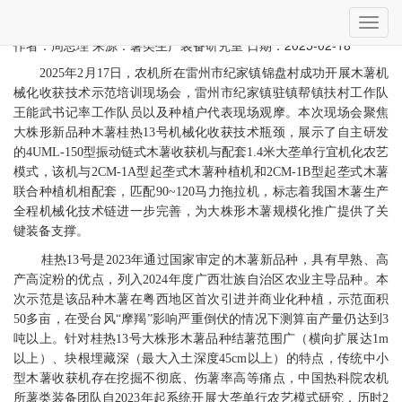
当前位置：
首页
»
科技服务
» 详细
切
农机所在雷州市纪家镇开展木薯机械化收获技术示范培训
换
作者：周思理
来源：薯类生产装备研究室
日期：2025-02-18
导
2025年2月17日，农机所在雷州市纪家镇锦盘村成功开展木薯机
航
械化收获技术示范培训现场会，雷州市纪家镇驻镇帮镇扶村工作队
王能武书记率工作队员以及种植户代表现场观摩。本次现场会聚焦
大株形新品种木薯桂热13号机械化收获技术瓶颈，展示了自主研发
的4UML-150型振动链式木薯收获机与配套1.4米大垄单行宜机化农艺
模式，该机与2CM-1A型起垄式木薯种植机和2CM-1B型起垄式木薯
联合种植机相配套，匹配90~120马力拖拉机，标志着我国木薯生产
全程机械化技术链进一步完善，为大株形木薯规模化推广提供了关
键装备支撑。
桂热13号是2023年通过国家审定的木薯新品种，具有早熟、高
产高淀粉的优点，列入2024年度广西壮族自治区农业主导品种。本
次示范是该品种木薯在粤西地区首次引进并商业化种植，示范面积
50多亩，在受台风“摩羯”影响严重倒伏的情况下测算亩产量仍达到3
吨以上。针对桂热13号大株形木薯品种结薯范围广（横向扩展达1m
以上）、块根埋藏深（最大入土深度45cm以上）的特点，传统中小
型木薯收获机存在挖掘不彻底、伤薯率高等痛点，中国热科院农机
所薯类装备团队自2023年起系统开展大垄单行农艺模式研究，历时2