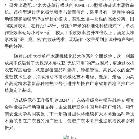
年研发出适配1.4米大垄单行模式的4UML-150型振动链式木薯收获
机。该机型通过优化振动频率与筛面倾角，采用具有一定弹性的振
动链筛和加强型挖掘铲核心模块，实现土壤—块根的高效分离。田
间实测表明，在行距1.45米、株距0.85米的标准化种植模式下，单机
作业效率达每小时5~6亩，较人工采收效率提升20倍以上，满足大株
形木薯“深、宽、密”的收获需求，现场作业效果受到参试种植户和机
手的好评。
随着1.4米大垄单行木薯机械化技术体系的全面落地，这一创新
成果不仅破解了大株形木薯收获“无机可用”的产业困局，更通过农机
农艺深度融合，构建起覆盖品种选育、种植管理、高效采收的全产
业链技术生态，持续推动木薯机械化技术走稳、走深、走远，为高
产高淀粉木薯新品种桂热13号引进并加快在广东省粤西地区推广种
植奠定了基础。
该试验示范工作得到达2024年广东省省级乡村振兴战略专项资
金种业振兴行动项目支持，由农机所联合中国热科院广州站、和华
南农业大学共同实施，下一步项目团队将继续扩大木薯新品种新技
术新装备在广东省的推广应用，促进广东木薯产业提质增效和乡村
振兴。