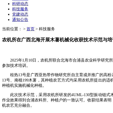
科研动态
科技服务
党建动态
通知公告
当前位置：
>
首页
>
科技服务
农机所在广西北海开展木薯机械化收获技术示范与培
2025
年
1
月
10
日，农机所联合北海市合浦县农业科学研究所
参加技术培训。
桂热
13
号是广西亚热带作物研究所自主育成并推广的高粉
13
号、南植
199
木薯
，其
种植农艺方式均采用农机所提出的适
种植机实施机械化种植
。
此
次技术示范，采用农机所研发的
4UML-1
3
0
型振动链式
作业效果得到
合浦农科所
、
种植户的
一致
认可
。
收获结果表明
机
农艺
充分融合。