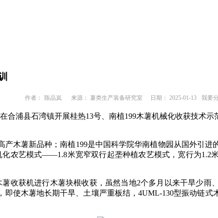
训
作者：
陈品岚
来源： 薯类生产装备研究室
日期： 2025-01-13
我要
在合浦县
石湾镇
开展
桂热
13
号、南植
199
木薯机械化收获技术示
高产木薯新品种
；
南植
199
是中国科学院华南植物
园
从国外引进
机化农艺模式
——
1.8
米宽窄双行起垄种植农艺模式，宽行为
1.2
木薯收获机
进行
木薯
块根收获，虽然当地
2
个多月以来干旱少雨
，即使木薯地长期干旱、土壤严重板结，
4UML-1
3
0
型振动链式