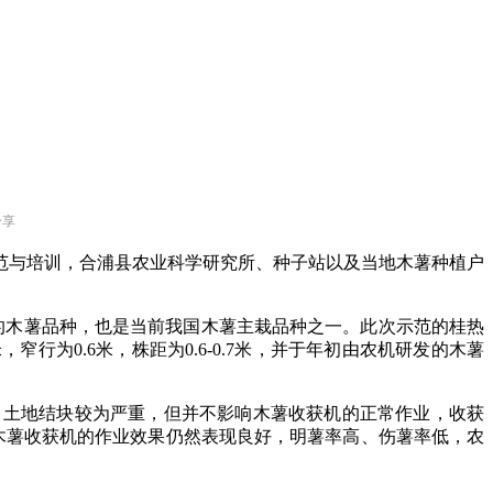
分享
范与培训，合浦县农业科学研究所、种子站
以
及
当地木薯
种植户
的
木薯
品种，
也是
当前
我国木薯主栽
品种
之一
。此次示范的
桂热
米，窄行为
0.6
米，株距为
0.6-0.7
米，
并
于
年初
由农机研发的木薯
、土地结块较为严重，但并不影响
木薯收获机
的正常作业，
收获
木薯收获机
的作业效果仍然表现良好，明薯率高、伤薯率低，农