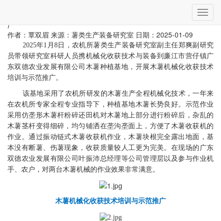
当前位置：
首页
»
科技服务
» 详细
切
农机所科技人员赴广东廉江开展木薯机械化收获技术培训与示范推
换
广
导
作者：覃双眉
来源：薯类生产装备研究室
日期：2025-01-09
航
2025年1月8日，农机所薯类生产装备研究室副主任郑爽副研究
员带领研究室科研人员携机械化收获技术与装备到廉江市营仔镇广
东双德农业发展有限公司木薯种植基地，开展木薯机械化收获技术
培训与示范推广。
该基地采用了农机所研发的木薯生产全程机械化技术，一年来
在农机所专家全程专业指导下，种植基地木薯长势良好。示范作业
采用仿垄形木薯杆粉碎还田机对木薯地上部分进行粉碎后，杂乱的
木薯茎杆变得细碎，均匀铺洒在垄沟垄面上，方便了木薯收获机的
作业。通过振动链式木薯收获机作业，木薯块根完全露出地面，基
本没有断薯、伤薯现象，收获质量较人工更为完美。在现场的广东
双德农业发展有限公司叶振沛总经理等公司管理层以及参与作业机
手、农户，对两台木薯机械的作业效果非常满意。
木薯机械化收获技术培训与示范推广