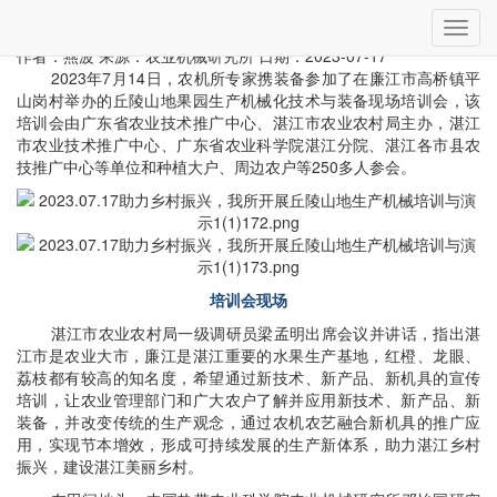
当前位置：
首页
»
科技服务
» 详细
切
助力乡村振兴 农机所开展丘陵山地生产机械培训与演示
换
作者：燕波
来源：农业机械研究所
日期：2023-07-17
导
2023年7月14日，农机所专家携装备参加了在廉江市高桥镇平
航
山岗村举办的丘陵山地果园生产机械化技术与装备现场培训会，该
培训会由广东省农业技术推广中心、湛江市农业农村局主办，湛江
市农业技术推广中心、广东省农业科学院湛江分院、湛江各市县农
技推广中心等单位和种植大户、周边农户等250多人参会。
培训会现场
湛江市农业农村局一级调研员梁孟明出席会议并讲话，指出湛
江市是农业大市，廉江是湛江重要的水果生产基地，红橙、龙眼、
荔枝都有较高的知名度，希望通过新技术、新产品、新机具的宣传
培训，让农业管理部门和广大农户了解并应用新技术、新产品、新
装备，并改变传统的生产观念，通过农机农艺融合新机具的推广应
用，实现节本增效，形成可持续发展的生产新体系，助力湛江乡村
振兴，建设湛江美丽乡村。