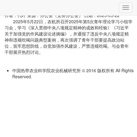
当前位置：
首页
»
党建动态
» 详细
切
农机所召开第5次青年理论学习小组学习会
换
作者：代叶
来源：办公室（党务办公室）
日期：2025-05-22
导
2025年5月22日，农机所召开2025年第5次青年理论学习小组学
航
习会，学习《深入贯彻中央八项规定精神的成效和经验》《习近平
关于加强党的作风建设论述摘编》，并通报了违反中央八项规定精
神和违规吃喝问题典型案例，再次强调了青年干部要提高政治站
位，筑牢思想防线，自觉加强作风建设，严禁违规吃喝。与会青年
干部展开热烈讨论。
中国热带农业科学院农业机械研究所 © 2016 版权所有 All Rights
Reserved.