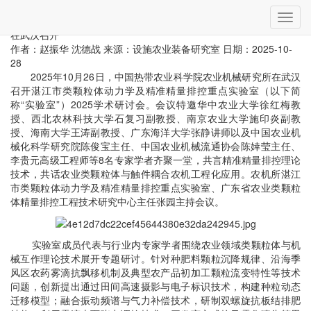
当前位置：
首页
»
科研动态
» 详细
切
湛江市类颗粒体动力学及精准精量排控重点实验室2025学术研讨会
换
在武汉召开
导
作者：赵振华 沈德战
来源：设施农业装备研究室
日期：2025-10-
航
28
2025年10月26日，中国热带农业科学院农业机械研究所在武汉
召开湛江市类颗粒体动力学及精准精量排控重点实验室（以下简
称“实验室”）2025学术研讨会。会议特邀华中农业大学徐红梅教
授、西北农林科技大学石复习副教授、南京农业大学施印炎副教
授、海南大学王涛副教授、广东海洋大学张静讲师以及中国农业机
械化科学研究院陈俊宝主任、中国农业机械流通协会陈婞莹主任、
李贵元高级工程师等8名专家学者齐聚一堂，共言精准精量排控理论
技术，共话农业类颗粒体与触件耦合农机工程化应用。农机所湛江
市类颗粒体动力学及精准精量排控重点实验室、广东省农业类颗粒
体精量排控工程技术研究中心主任张园主持会议。
实验室成员代表与行业内专家学者围绕农业领域类颗粒体与机
械互作理论技术展开专题研讨。针对种肥料颗粒沉降规律、沿海季
风区农药雾滴抗飘移机制及典型农产品初加工颗粒流变特性等技术
问题，创新提出通过田间高速摄影与电子标识技术，构建种粒动态
迁移模型；融合振动频谱与气力补偿技术，研制双螺旋抗板结排肥