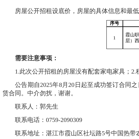
房屋公开招租设底价，房屋的具体信息和最低
序号
霞山
1
层）
需要注意事项：
1.
此次公开招租的房屋没有配套家电家具；
2.
公告期自
2025
年
8
月
20
日起至成功签订合同之
赁合同。中介勿扰，谢谢。
联系人：郭先生
联系电话：
0759-2090309
联系地址：湛江市霞山区社坛路
5
号中国热带