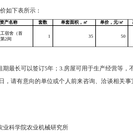
价如下表所示
：
资产名称
套数
单套面积
，
㎡
单价
，
元
/㎡
职工宿舍（首
1
35
50
西第
2间
租期最长可以签订
5
年；
3.
房屋可用于生产经营等，
日，请有意向的单位或个人前来咨询、洽谈相关事
农业科学院农业机械研究所