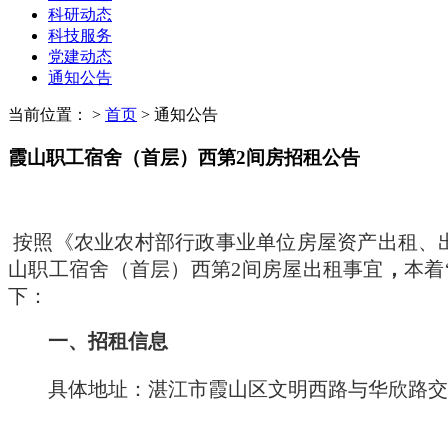
科研动态
科技服务
党建动态
通知公告
当前位置：
>
首页
>
通知公告
霞山职工宿舍（首层）西第2间房招租公告
按照《农业农村部行政事业单位房屋资产出租、
山职工宿舍（首层）西第
2
间
房屋
出租事宜
，
本着
下：
一、招租
信息
具体地址：
湛江市
霞山
区
文明西路与华欣路交