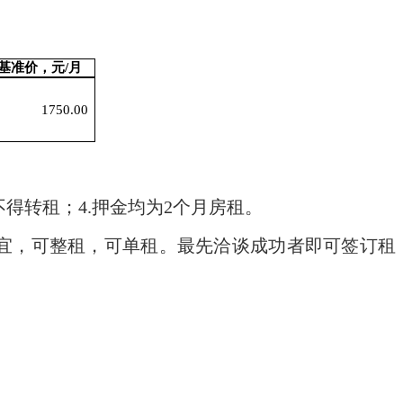
基准
价，
元
/月
1750.00
不得转租；
4.
押金均为
2
个月房租。
宜，可整租，可单租。最先洽谈成功者即可签订租