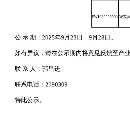
FW1980000003
3#实
公
示
期：
202
5
年
9
月
2
3
日
—
9
月
28
日。
如有异议，请在公示期内将意见反馈至产
联
系
人：郭昌进
联系电话：
2090309
特此公示。