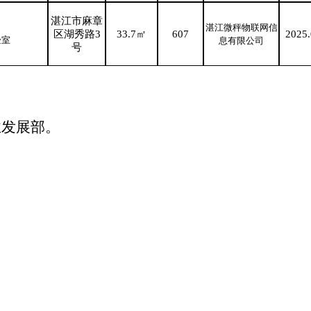
湛江市麻章
湛江微秤物联网信
区湖秀路
3
33.7
㎡
607
202
5
验室
息有限公司
号
业发展部。