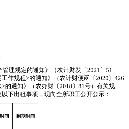
享
产管理规定的通知》
（
农计财发
〔
20
21
〕
51
案工作规程
>
的通知》（农计财便函
〔
2020
〕
426
法
>
的通知》（农办财
〔
2018
〕
81
号）
有关规
定以下出租事项，现向全所职工公开公示
：
时间
到期时间