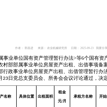
作者：
郭昌进
来源： 农业机械研究所
日期： 2025-09-23
我要分
属事业单位国有资产管理暂行办法
>
等
6
个国有资
农村部部属事业单位房屋资产出租、出借事项备
部行政事业单位房屋资产出租、出借管理暂行办
月
日
党总支委员会、
所务会会议讨论通过
，决
23
租金
产名称
具体位置
出租面积
承租方名称
开始
元
/月