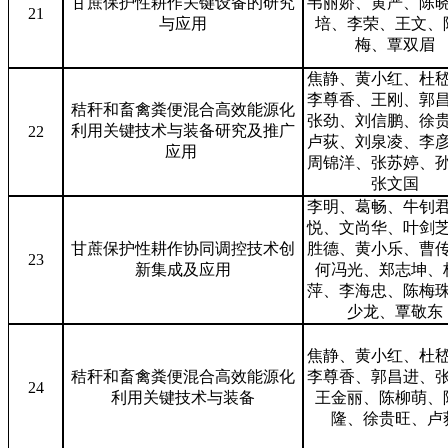
甘蔗保护性耕作关键设备的研究
韦丽娇、黄严、陈
21
与应用
培、李荣、王文、
梅、覃双眉
焦静、黄小红、杜
李尊香、王刚、郭
秸秆和畜禽粪便混合高效能源化
张劲、刘信鹏、徐
利用关键技术与装备研究及推广
22
卢荻、刘泉凌、李
应用
周锦洋、张苏婷、
张文国
李明、葛畅、牛钊
悦、文尚华、叶剑
甘蔗保护性耕作协同调控技术创
胜德、黄小乐、曹
23
新集成及应用
何冯光、郑志坤、
萍、李海忠、陈梅
少龙、覃敬东
焦静、黄小红、杜
秸秆和畜禽粪便混合高效能源化
李尊香、郭昌进、
24
利用关键技术与装备
王金丽、陈柳萌、
隆、徐贵旺、卢