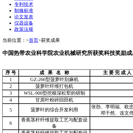
专利技术
制修标准
论文发表
仪器设备
政策法规
当前位置：
>
首页
>
获奖成果
中国热带农业科学院农业机械研究所获奖科技奖励成果目录
序 号
成 果 名 称
主 要 完 成 人
1
GZ-266型菠萝叶刮麻机
2
菠萝叶纤维打包机
3
WSL-900型挖根深松犁的研制
4
甘蔗叶粉碎回田机
张劲、李明福、欧
菠萝叶的综合开发利用
5
邓干然、连文
香蕉茎杆纤维提取工艺与配套设
6
备
香蕉茎杆纤维提取工艺与配套设