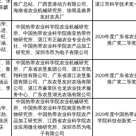
晓、张
推广总站、广西贵港动力有限公司、
湛江市科学技术奖
陈媛
海南省农业机械研究所、徐闻县曲界
友好农具厂
嵇华、
中国热带农业科学院农业机械研究
昌进、
所、中国热带农业科学院南亚热带作
贵旺、
2020年度广东省农
物研究所、湛江市正融农业专业合作
彦涵、
推广奖二等
社、中国热带农业科学院农产品加工
孙喆、
研究所、深圳市昂为电子有限公司
君、陈
中国热带农业科学院农业机械研究
芝、鲁
所、广东省农垦集团公司、湛江市凯
传程、
翔科技有限公司、广东省湛江农垦集
2020年度广东省农
杨运
团有限公司、广东农垦友好农场有限
推广奖二等
珠、李
公司、湛江市麻章区仓龙农业技术服
务中心、广东农垦湖光农场有限公司
中国热带农业科学院农业机械研究
嵇华、
所、中国热带农业科学院南亚热带作
张劲、
物研究所、中国热带农业科学院农产
2020年度中国热带
陈庆
品加工研究所、江西省农业科学院农
学院科技创新奖
荻
业应用微生物研究所、深圳市昂为电
子有限公司