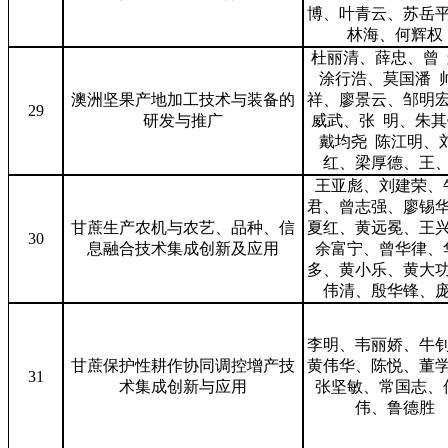
博、叶青云、苏岳
林海、何辉权
杜丽清、薛忠、曾 
涂行浩、莫国潘 
澳洲坚果产地加工技术与装备的
祥、廖景云、邹明
29
研发与推广
威武、张 明、朱其
戴均尧 陈江明、
红、梁厚德、王
王亚彪、刘建荣、
君、曾志强、廖锡
甘蔗生产农机与农艺、品种、信
夏红、黄远冕、王
30
息融合技术集成创新及应用
余富宁、曾华律、
多、黄小乐、黄大
伟清、殷华锋、
李明、韦丽娇、牛
甘蔗保护性耕作协同调控增产技
黄伟华、陈悦、董
31
术集成创新与应用
张坚敏、常国志、
伟、鲁德胜