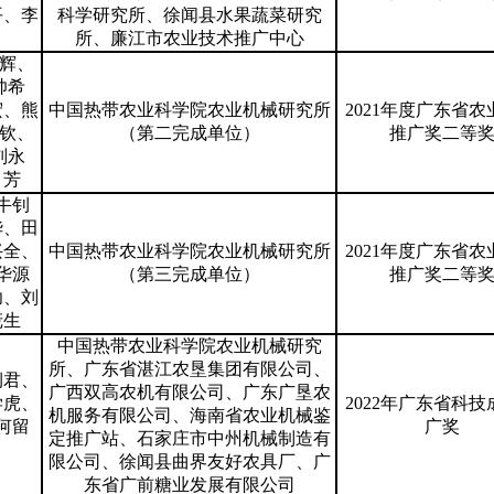
平、李
科学研究所、徐闻县水果蔬菜研究
所、廉江市农业技术推广中心
辉、
帅希
宏、熊
中国热带农业科学院农业机械研究所
2021年度广东省农
钦、
（第二完成单位）
推广奖二等
刘永
、芳
牛钊
华、田
兴全、
中国热带农业科学院农业机械研究所
2021年度广东省农
华源
（第三完成单位）
推广奖二等
功、刘
庞生
中国热带农业科学院农业机械研究
所、广东省湛江农垦集团有限公司、
钊君、
广西双高农机有限公司、广东广垦农
学虎、
2022年广东省科技
机服务有限公司、海南省农业机械鉴
何留
广奖
定推广站、石家庄市中州机械制造有
限公司、徐闻县曲界友好农具厂、广
东省广前糖业发展有限公司