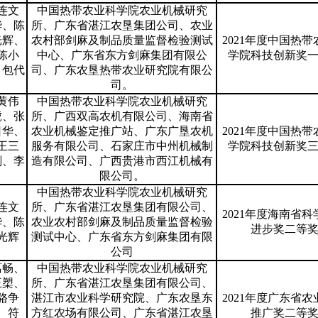
连文
中国热带农业科学院农业机械研究
华、陈
所、广东省湛江农垦集团公司、农业
光辉、
农村部剑麻及制品质量监督检验测试
2021年度中国热带
陈小
中心、广东省东方剑麻集团有限公
学院科技创新奖
、包代
司、广东农垦热带农业研究院有限公
司。
黄伟
中国热带农业科学院农业机械研究
虎、张
所、广西双高农机有限公司、海南省
日华、
农业机械鉴定推广站、广东广垦农机
2021年度中国热带
王三
服务有限公司、石家庄市中州机械制
学院科技创新奖
刚、李
造有限公司、广西贵港市西江机械有
限公司。
中国热带农业科学院农业机械研究
连文
所、广东省湛江农垦集团有限公司、
2021年度海南省科
华、陈
农业农村部剑麻及制品质量监督检验
进步奖二等
光辉
测试中心、广东省东方剑麻集团有限
公司
葛畅、
中国热带农业科学院农业机械研究
王槊、
所、广东省湛江农垦集团有限公司、
骆争
湛江市农业科学研究院、广东农垦东
2021年度广东省农
、符
方红农场有限公司、广东省湛江农垦
推广奖二等