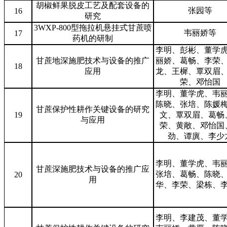
胡椒鲜果脱皮工艺及配套设备的
张园等
16
研究
3WXP-800型拖拉机悬挂式甘蔗喷
韦丽娇等
17
药机的研制
李明、彭彬、董学
甘蔗地深施肥技术与设备的推广
丽娇、葛畅、李荣
18
应用
龙、王樨、覃双眉
荣、邓怡国
李明、董学虎、韦
陈晓、张培、陈媛
甘蔗保护性耕作关键设备的研究
19
文、覃双眉、葛畅
与应用
荣、黄敞、邓怡国
劲、谭廙、李少
李明、董学虎、韦
甘蔗深施肥技术与设备的推广应
张培、葛畅、陈晓
20
用
华、李荣、梁栋、
李明、李建茂、董