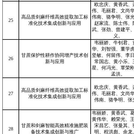
欧忠庆、黄香武、
伟、毛丽君、文尚
高品质剑麻纤维高效提取加工标
伟南、骆争明、张
25
准化技术集成创新与应用
赵家流、陈士伟、
武、张劲、曾建平
义。
韦丽娇、牛钊君、
华、刘智强、董学
甘蔗保护性耕作协同增产技术创
坚敏、何留伟、李
26
新与应用
常国志、黄小乐、
星、何冯光、覃荣
孟洪。
欧忠庆、黄香武、
高品质剑麻纤维高效提取加工标
27
伟、毛丽君、文尚
准化技术集成创新与应用
伟南、骆争明、张
韦丽娇、黄香武、
黄伟华、赖荣光、
甘蔗和剑麻智能高效精准施肥装
宋昌艺、张曼其、
28
备技术集成创新与推广
明、程洪彪、余龙