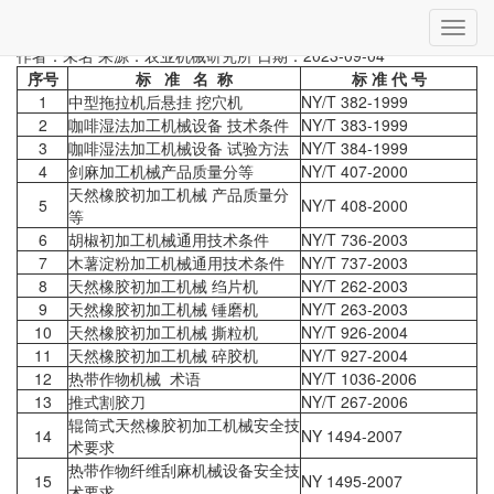
当前位置：
首页
»
制修标准
» 详细
切
制修订国家标准和农业行业标准
换
作者：未名
来源：农业机械研究所
日期：2023-09-04
导
序号
标 准 名 称
标 准 代 号
航
1
中型拖拉机后悬挂 挖穴机
NY/T 382-1999
2
咖啡湿法加工机械设备 技术条件
NY/T 383-1999
3
咖啡湿法加工机械设备 试验方法
NY/T 384-1999
4
剑麻加工机械产品质量分等
NY/T 407-2000
天然橡胶初加工机械 产品质量分
5
NY/T 408-2000
等
6
胡椒初加工机械通用技术条件
NY/T 736-2003
7
木薯淀粉加工机械通用技术条件
NY/T 737-2003
8
天然橡胶初加工机械 绉片机
NY/T 262-2003
9
天然橡胶初加工机械 锤磨机
NY/T 263-2003
10
天然橡胶初加工机械 撕粒机
NY/T 926-2004
11
天然橡胶初加工机械 碎胶机
NY/T 927-2004
12
热带作物机械 术语
NY/T 1036-2006
13
推式割胶刀
NY/T 267-2006
辊筒式天然橡胶初加工机械安全技
14
NY 1494-2007
术要求
热带作物纤维刮麻机械设备安全技
15
NY 1495-2007
术要求