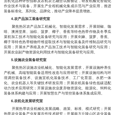
宜机化品种评价指标及农机农艺融合试验验证，研发机械化智能化
作业技术与装备，开展生产全程机械化集成示范与产业应用，推进
装备标准化、系列化、品牌化，推动产业降本提质增效。
4.农产品加工装备研究室
聚焦热区农产品加工机械化、智能化发展需求，开展胡椒、咖
啡、澳洲坚果、油棕、菠萝、椰子、香蕉等特色热带作物及冬季瓜
菜初加工技术与智能化装备研究与应用；开展剑麻、菠萝、香蕉、
椰子等特色热带植物纤维提取技术与智能化装备及纤维制品研究与
应用；开展水产养殖及水产品加工技术与智能化装备研究与应用；
开展农业副产物资源化利用技术与智能化装备研究与应用。
5.设施农业装备研究室
聚焦热区设施农业机械化、智能化发展需求，开展设施种养生
产机械、高端智能装备适用性改造与应用研究；开展设施结构与环
境调控装备技术、设施宜机化装备技术、工厂化育苗、水肥一体
化、农业机器人等关键技术研发应用；开展农机装备绿色低碳适配
动力技术应用研究；开展设施农业废弃物资源化、能源化、饲料化
装备体系构建与应用；开展智慧生产与管控装备体系集成应用。
6.农机化发展研究室
开展热带农业机械化发展战略、政策、标准、模式研究；开展
热带农业装备产业发展共性技术研究；开展南方丘陵山区农业装备