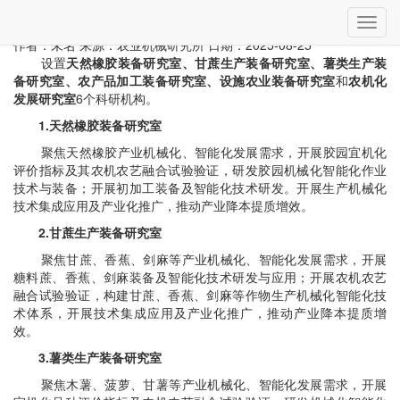
当前位置：
首页
»
机构设置
» 详细
切
科研机构
换
作者：未名
来源：农业机械研究所
日期：2025-08-25
导
设置
天然橡胶装备研究室、甘蔗生产装备研究室、薯类生产装
航
备研究室、农产品加工装备研究室、设施农业装备研究室
和
农机化
发展研究室
6个科研机构。
1.天然橡胶装备研究室
聚焦天然橡胶产业机械化、智能化发展需求，开展胶园宜机化
评价指标及其农机农艺融合试验验证，研发胶园机械化智能化作业
技术与装备；开展初加工装备及智能化技术研发。开展生产机械化
技术集成应用及产业化推广，推动产业降本提质增效。
2.甘蔗生产装备研究室
聚焦甘蔗、香蕉、剑麻等产业机械化、智能化发展需求，开展
糖料蔗、香蕉、剑麻装备及智能化技术研发与应用；开展农机农艺
融合试验验证，构建甘蔗、香蕉、剑麻等作物生产机械化智能化技
术体系，开展技术集成应用及产业化推广，推动产业降本提质增
效。
3.薯类生产装备研究室
聚焦木薯、菠萝、甘薯等产业机械化、智能化发展需求，开展