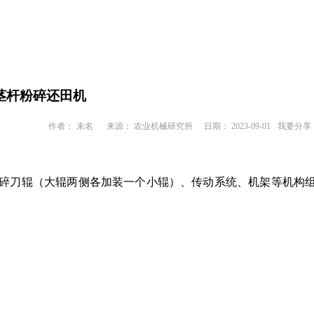
薯茎杆粉碎还田机
作者：
未名
来源： 农业机械研究所
日期： 2023-09-01
我要分享
个粉碎刀辊（大辊两侧各加装一个小辊）、传动系统、机架等机构
。