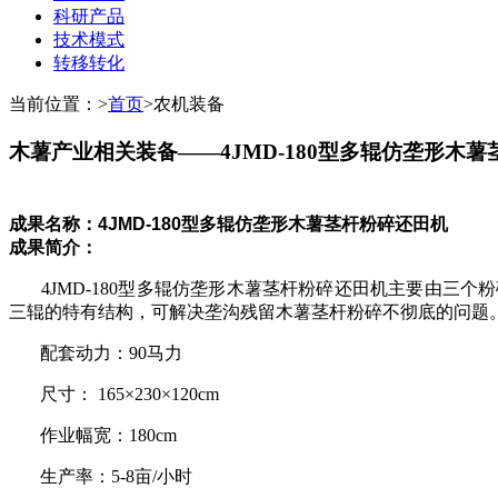
科研产品
技术模式
转移转化
当前位置：
>
首页
>
农机装备
木薯产业相关装备——4JMD-180型多辊仿垄形木
成果名称：4JMD-180型多辊仿垄形木薯茎杆粉碎还田机
成果简介：
4JMD-180型多辊仿垄形木薯茎杆粉碎还田机主要由三
三辊的特有结构，可解决垄沟残留木薯茎杆粉碎不彻底的问题
配套动力：90马力
尺寸： 165×230×120cm
作业幅宽：180cm
生产率：5-8亩/小时