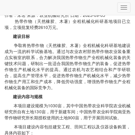
当前位置：
首页
»
科研平台
» 详细
切
农业农村部热带作物全程机械化科研基地（建设中）
换
作者：未名
来源：农业机械研究所
日期：2023-09-05
导
热带作物（天然橡胶、木薯）全程机械化科研基地项目已立
航
项，立项批复经费2610万元。
建设目标
争取将热带作物（天然橡胶、木薯）全程机械化科研基地建设
成为一流的科学试验基地。通过与农业农村部热带作物农业装备重
点实验室的联系，合力解决我国热带作物生产全程机械化装备的关
键技术问题，研制出一批适合我国热带作物生产的装备，促进热带
作物生产机械化水平的提高。通过农机与农艺相结合和产学研联
合，提高生产管理水平，促进热带作物生产机械化水平，减少热带
作物生产用工和生产成本，降低劳动强度，增强热带作物生产全程
机械化装备的国际竞争力。
建设内容与规模
本项目建设规模为1030亩，其中中国热带农业科学院农业机械
研究所自有土地130亩，用于新建车间；中国热带农业科学院南亚热
带作物研究所长期授权使用的土地900亩，用于开展田间试验。
本项目建设内容包括建安工程、田间工程以及仪器设备购置，
具体内容如下：