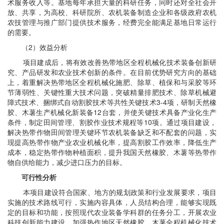
术服务收入等。基地每年承担大量的科研任务，同时还对全社会开
放、共享，为高校、科研院所、农机装备制造企业和各级政府农机
农技管理与推广部门提供技术服务，经费完全能满足基地日常运行
的需要。
（2）效益分析
项目建成后，将有效改善热带地区全程机械化技术装备创新研
究、产品研发和农业技术创新的条件。在目前优势研究方向的基础
上，着重解决热带地区全程机械化施肥、除草、植保和与采胶等环
节薄弱性、关键性重大技术问题，突破精量排肥技术、除草机械避
障式技术、捆绑式自动割胶技术等共性关键技术3-4项，研制天然橡
胶、木薯生产机械化新装备12台套，并使关键技术具备产业化生产
条件，制定田间管理、割胶作业技术规程等10项。通过项目建设，
解决热带作物田间管理关键环节农机装备缺乏和不配套的问题，实
现提高热带作物产业农业机械化率，提高割胶工作效率，降低生产
成本，稳定热带作物种植面积，提升我国天然橡胶、木薯等热带作
物自供给能力，减少进口压力的目标。
可行性分析
本项目建设符合国家、地方的规划政策和行业发展要求，项目
实施的技术路线可行，实施内容具体，人员结构合理，能够实现既
定的目标和功能，按照现代农业装备学科群的任务分工，开展农业
科技创新能力建设，加强热作地区天然橡胶、木薯全程机械化技术