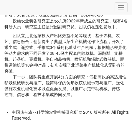
当前位置：
首页
»
创新团队
» 详细
切
设施农业装备研究室
换
作者：未名
来源：农业机械研究所
日期：2024-03-20
导
设施农业装备研究室是农机所2022年新成立的研究室，现有4名
航
科研人员，研究室主任是张园副研究员。团队仍在蓬勃发展中。
团队立足北运菜投入产出比效益不足等现状，基于农机、农
艺、信息融合，创新提出了典型瓜菜生产机械化作业流程，开发了
乘坐式、遥控式、手推式3个系列化瓜菜生产机械，根据地形差异化
等动力需求的不同开发了28-45马力配套的除草机、深翻犁、旋耕
机、起垄机、覆膜机、半自动栽植机、喷药机和辅助式收获机、履
带运输机等10余种产品，初步实现了北运菜生产机械化从无到有的
突破。
下一步，团队将重点开展4分方面的研究：低损高效的高适用性
移栽机械研发与推广、轻简环保的仿形收获机械示范与推广、强化
设施农业机械化技术以点促面发展、以推广示范带动机械、传感、
控制、信息和工程技术集成协同发展。
中国热带农业科学院农业机械研究所 © 2016 版权所有 All Rights
Reserved.